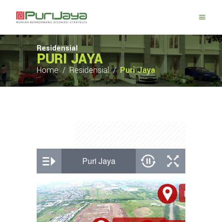
Residensial
PURI JAYA
Home
/
Residensial
/
Puri Jaya